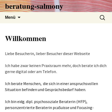
Zum
beratung-salmony
Inhalt
springen
Suchen
Menü
nach:
Willkommen
Liebe Besucherin, lieber Besucher
dieser Webseite
Ich habe zwar keinen Praxisraum mehr, doch berate ich dich
gerne
digital
oder am Telefon.
Ich berate Menschen, die sich in einer anspruchsvollen
Situation
befinden und Gesprächsbedarf haben.
Ich bin eidg. dipl.
psychosoziale
Beraterin (HFP),
personzentrierte Beraterin pcaSuisse und Focusing-