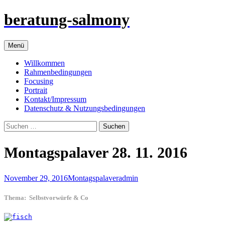
Zum
beratung-salmony
Inhalt
springen
Menü
Willkommen
Rahmenbedingungen
Focusing
Portrait
Kontakt/Impressum
Datenschutz & Nutzungsbedingungen
Suchen
nach:
Montagspalaver 28. 11. 2016
November 29, 2016
Montagspalaver
admin
Thema:
Selbstvorwürfe & Co