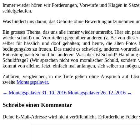
Immer wieder hören wir Forderungen, Vorwürfe und Klagen in Sätzen,
schiefgelaufen.
Was hindert uns daran, das Gehörte ohne Bewertung aufzunehmen un
Ein grosses Thema, das uns alle immer wieder umtreibt. Hier ein paar 
wieder schuld) und Vorurteilen gegenüber anderen (z. B.: von diese
selber für hässlich und doof gehalten; und heute, die alten Foto
bedingungslos zu freuen. Das macht es schwierig, anderen vorurteils
Entlastung nach Schuld bei anderen. Was aber ist Schuld? Handlung 
Schuldfrage? (Wir sprachen nicht von moralischer Schuld, sondern vo
kommt von alleine. Jetzt einfach mal anfangen, sich selber zu mögen,
Zuhören, vergleichen, in die Tiefe gehen ohne Anspruch auf Lös
zweite
Montagspalaver.
Beitragsnavigation
←
Montagspalaver 31. 10. 2016
Montagspalaver 26. 12. 2016
→
Schreibe einen Kommentar
Deine E-Mail-Adresse wird nicht veröffentlicht.
Erforderliche Felder 