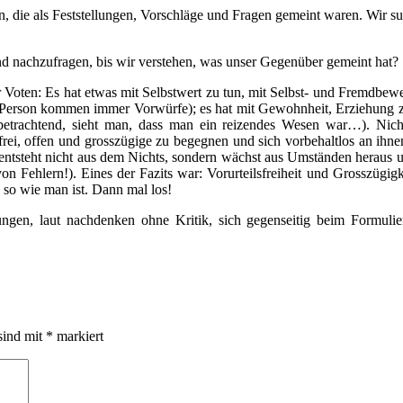
 die als Feststellungen, Vorschläge und Fragen gemeint waren. Wir s
d nachzufragen, bis wir verstehen, was unser Gegenüber gemeint ha
Voten: Es hat etwas mit Selbstwert zu tun, mit Selbst- und Fremdbewert
r Person kommen immer Vorwürfe); es hat mit Gewohnheit, Erziehung zu 
s betrachtend, sieht man, dass man ein reizendes Wesen war…). Nicht
frei, offen und grosszügige zu begegnen und sich vorbehaltlos an ihn
entsteht nicht aus dem Nichts, sondern wächst aus Umständen heraus 
n Fehlern!). Eines der Fazits war: Vorurteilsfreiheit und Grosszügig
 so wie man ist. Dann mal los!
ungen, laut nachdenken ohne Kritik, sich gegenseitig beim Formuli
sind mit
*
markiert