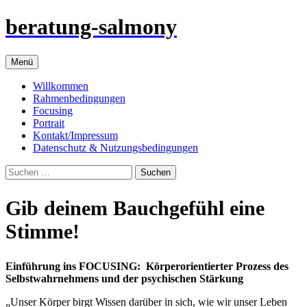
Zum
beratung-salmony
Inhalt
springen
Menü
Willkommen
Rahmenbedingungen
Focusing
Portrait
Kontakt/Impressum
Datenschutz & Nutzungsbedingungen
Suchen
nach:
Gib deinem Bauchgefühl eine
Stimme!
Einführung ins FOCUSING: Körperorientierter Prozess des
Selbstwahrnehmens und der psychischen Stärkung
„Unser Körper birgt Wissen darüber in sich, wie wir unser Leben